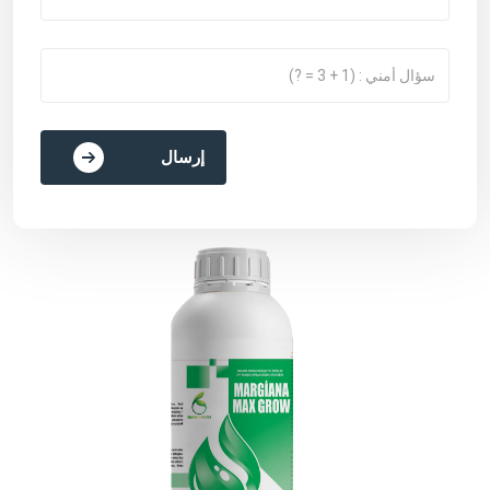
إرسال